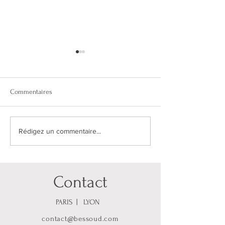
Commentaires
L'Atelier. Une histoire de
Peut-on encore sau
Rédigez un commentaire...
famille...
polaire?
Contact
PARIS | LYON
contact@bessoud.com